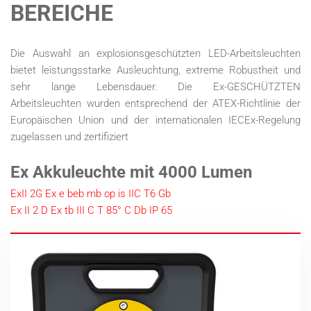
BEREICHE
Die Auswahl an explosionsgeschützten LED-Arbeitsleuchten
bietet leistungsstarke Ausleuchtung, extreme Robustheit und
sehr lange Lebensdauer. Die Ex-GESCHÜTZTEN
Arbeitsleuchten wurden entsprechend der ATEX-Richtlinie der
Europäischen Union und der internationalen IECEx-Regelung
zugelassen und zertifiziert
Ex Akkuleuchte mit 4000 Lumen
ExII 2G Ex e beb mb op is IIC T6 Gb
Ex II 2 D Ex tb III C T 85° C Db IP 65