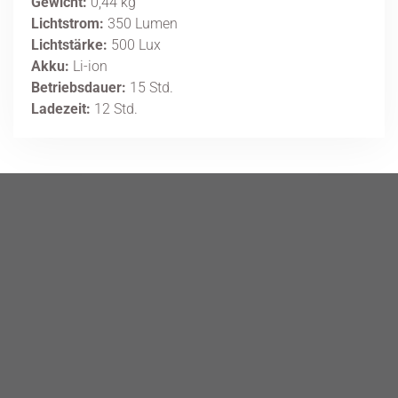
Gewicht:
0,44 kg
Lichtstrom:
350 Lumen
Lichtstärke:
500 Lux
Akku:
Li-ion
Betriebsdauer:
15 Std.
Ladezeit:
12 Std.