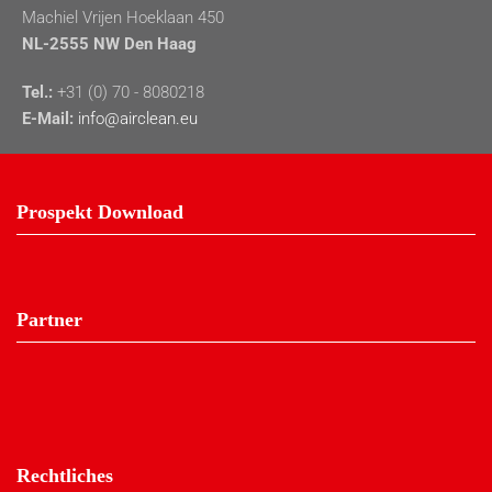
Machiel Vrijen Hoeklaan 450
NL-2555 NW Den Haag
Tel.:
+31 (0) 70 - 8080218
E-Mail:
info@airclean.eu
Prospekt Download
Partner
Rechtliches