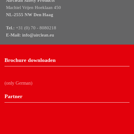
Airclean Safety Products
Machiel Vrijen Hoeklaan 450
NL-2555 NW Den Haag
Tel.:
+31 (0) 70 - 8080218
E-Mail:
info@airclean.eu
Brochure downloaden
(only German)
Partner