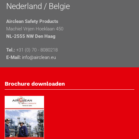
Nederland / Belgie
Airclean Safety Products
Machiel Vrijen Hoeklaan 450
NL-2555 NW Den Haag
Tel.:
+31 (0) 70 - 8080218
E-Mail:
info@airclean.eu
Brochure downloaden