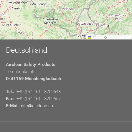
Leaflet
|
©
OpenStreetMap
Deutschland
Airclean Safety Products
Tomphecke 56
D-41169 Mönchengladbach
Tel.:
+49 (0) 2161 - 8209648
Fax:
+49 (0) 2161 - 8209657
E-Mail:
info@airclean.eu