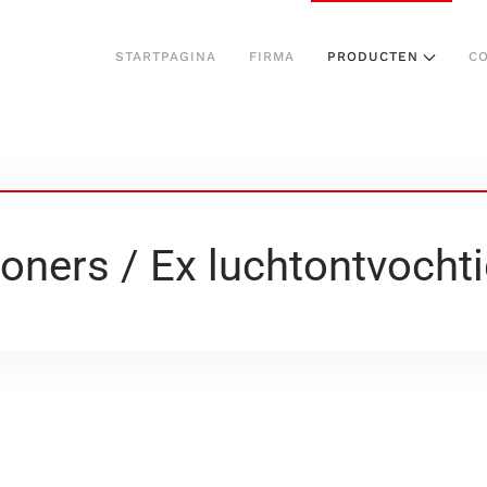
STARTPAGINA
FIRMA
PRODUCTEN
C
ioners / Ex luchtontvocht